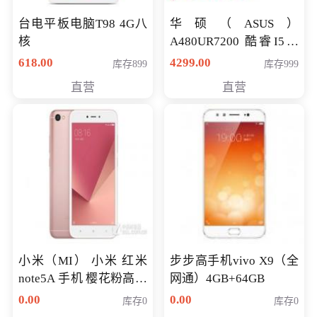
台电平板电脑T98 4G八
华硕（ASUS）
核
A480UR7200 酷睿I5超
薄学生办公游戏独显笔
618.00
4299.00
库存899
库存999
记本电脑 金色 I5-7200
直营
直营
NV930-2G独
小米（MI） 小米 红米
步步高手机vivo X9（全
note5A 手机 樱花粉高配
网通）4GB+64GB
版 全网通(3G+32G)
0.00
0.00
库存0
库存0