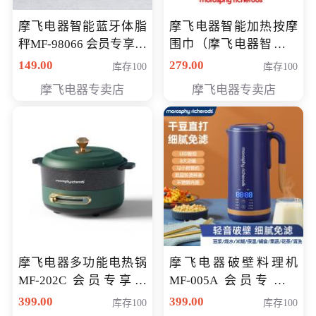
摩飞电器智能蓝牙体脂
摩飞电器智能加热按摩
秤MF-98066 会员专享价
围巾（摩飞电器智能加
98元
热按摩围脖） 会员专享
149.00
279.00
库存100
库存100
价168元
摩飞电器专卖店
摩飞电器专卖店
摩飞电器多功能电热锅
摩飞电器破壁料理机
MF-202C 会员专享价
MF-005A 会员专享价
269元
198元
399.00
399.00
库存100
库存100