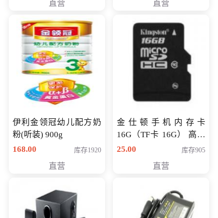
直营
直营
伊利金领冠幼儿配方奶
金仕顿手机内存卡
粉(听装) 900g
16G（TF卡 16G） 高速
卡 CLASS 10
168.00
25.00
库存1920
库存905
直营
直营