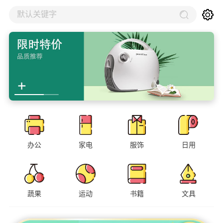
默认关键字
办公
家电
服饰
日用
蔬果
运动
书籍
文具