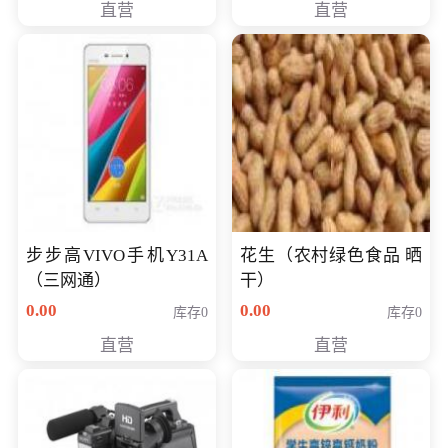
直营
直营
步步高VIVO手机Y31A
花生（农村绿色食品 晒
（三网通）
干）
0.00
0.00
库存0
库存0
直营
直营