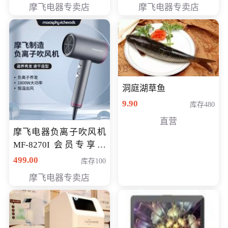
摩飞电器专卖店
摩飞电器专卖店
洞庭湖草鱼
9.90
库存480
直营
摩飞电器负离子吹风机
MF-8270I 会员专享价
369元
499.00
库存100
摩飞电器专卖店