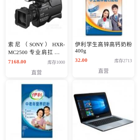
索尼（SONY）HXR-
伊利学生高锌高钙奶粉
400g
MC2500 专业肩扛式存
储卡全高清摄录一体机
32.00
库存2713
7168.00
库存1000
婚庆 直播 团拜会 专业高
直营
直营
清入门级摄像机