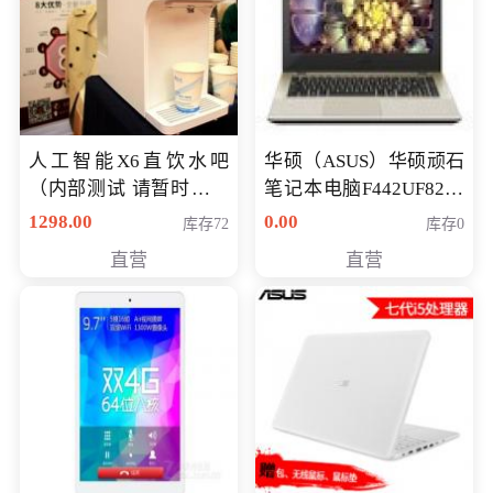
人工智能X6直饮水吧
华硕（ASUS）华硕顽石
（内部测试 请暂时不要
笔记本电脑F442UF8250
购买）
八代独显轻薄办公商务
1298.00
0.00
库存72
库存0
游戏笔记本 火爆推荐
直营
直营