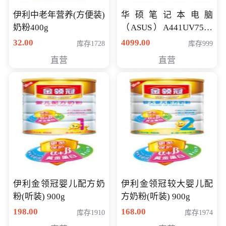
伊利中老年营养(方便装)
华硕笔记本电脑
奶粉400g
（ASUS）A441UV7500
顽石（7代i7-7500U 4G
32.00
4099.00
库存1728
库存999
500G GT920MX 独显）
直营
直营
14英寸
伊利金领冠婴儿配方奶
伊利金领冠较大婴儿配
粉(听装) 900g
方奶粉(听装) 900g
198.00
168.00
库存1910
库存1974