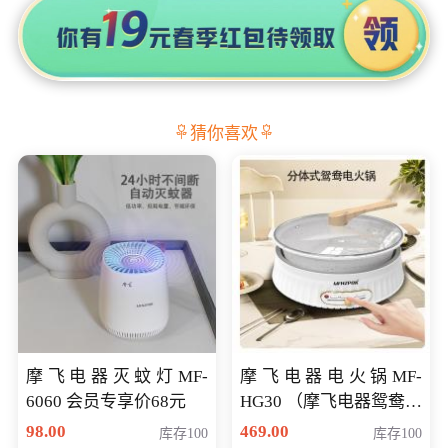
猜你喜欢
摩飞电器灭蚊灯MF-
摩飞电器电火锅MF-
6060 会员专享价68元
HG30 （摩飞电器鸳鸯锅
MF-HG30 ） 会员专享价
98.00
469.00
库存100
库存100