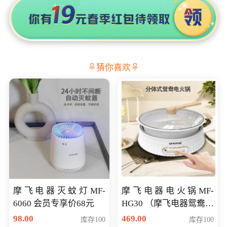
猜你喜欢
摩飞电器灭蚊灯MF-
摩飞电器电火锅MF-
6060 会员专享价68元
HG30 （摩飞电器鸳鸯锅
MF-HG30 ） 会员专享价
98.00
469.00
库存100
库存100