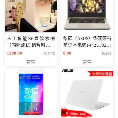
人工智能X6直饮水吧
华硕（ASUS）华硕顽石
（内部测试 请暂时不要
笔记本电脑F442UF8250
购买）
八代独显轻薄办公商务
1298.00
0.00
库存72
库存0
游戏笔记本 火爆推荐
直营
直营