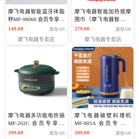
摩飞电器智能蓝牙体脂
摩飞电器智能加热按摩
秤MF-98066 会员专享价
围巾（摩飞电器智能加
98元
热按摩围脖） 会员专享
149.00
279.00
库存100
库存100
价168元
摩飞电器专卖店
摩飞电器专卖店
摩飞电器多功能电热锅
摩飞电器破壁料理机
MF-202C 会员专享价
MF-005A 会员专享价
269元
198元
399.00
399.00
库存100
库存100