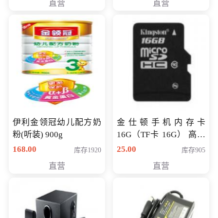
直营
直营
伊利金领冠幼儿配方奶
金仕顿手机内存卡
粉(听装) 900g
16G（TF卡 16G） 高速
卡 CLASS 10
168.00
25.00
库存1920
库存905
直营
直营