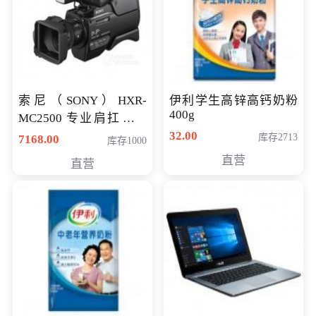
索尼（SONY）HXR-
伊利学生高锌高钙奶粉
400g
MC2500 专业肩扛式存
储卡全高清摄录一体机
32.00
库存2713
7168.00
库存1000
婚庆 直播 团拜会 专业高
直营
直营
清入门级摄像机