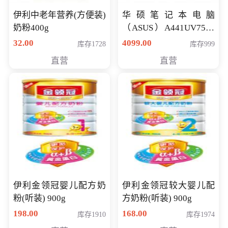
伊利中老年营养(方便装)
华硕笔记本电脑
奶粉400g
（ASUS）A441UV7500
顽石（7代i7-7500U 4G
32.00
4099.00
库存1728
库存999
500G GT920MX 独显）
直营
直营
14英寸
伊利金领冠婴儿配方奶
伊利金领冠较大婴儿配
粉(听装) 900g
方奶粉(听装) 900g
198.00
168.00
库存1910
库存1974