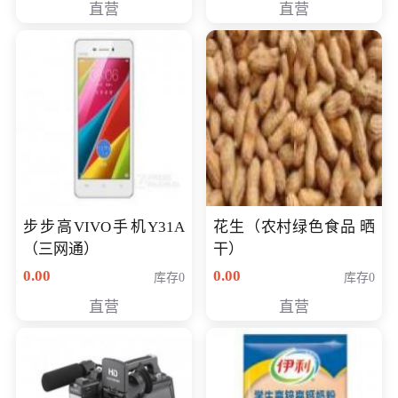
直营
直营
步步高VIVO手机Y31A
花生（农村绿色食品 晒
（三网通）
干）
0.00
0.00
库存0
库存0
直营
直营