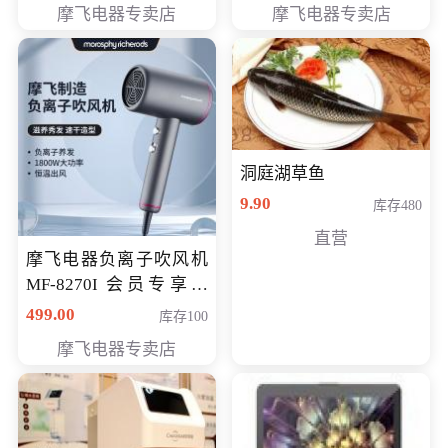
摩飞电器专卖店
摩飞电器专卖店
洞庭湖草鱼
9.90
库存480
直营
摩飞电器负离子吹风机
MF-8270I 会员专享价
369元
499.00
库存100
摩飞电器专卖店