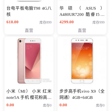
台电平板电脑T98 4G八
华硕（ASUS）
核
A480UR7200 酷睿I5超
薄学生办公游戏独显笔
618.00
4299.00
库存899
库存999
记本电脑 金色 I5-7200
直营
直营
NV930-2G独
小米（MI） 小米 红米
步步高手机vivo X9（全
note5A 手机 樱花粉高配
网通）4GB+64GB
版 全网通(3G+32G)
0.00
0.00
库存0
库存0