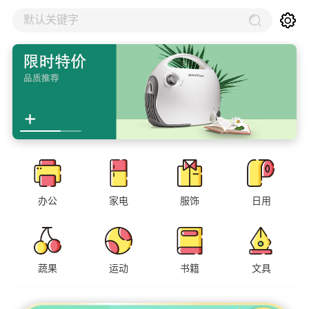
默认关键字
办公
家电
服饰
日用
蔬果
运动
书籍
文具