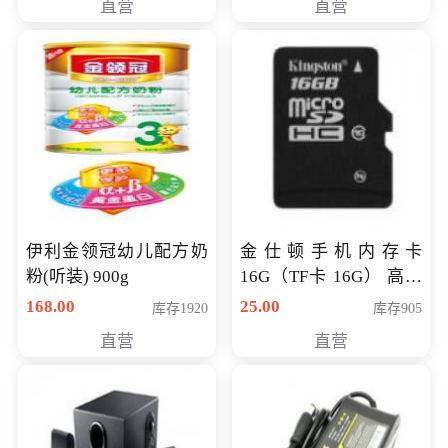
直营
直营
伊利金领冠幼儿配方奶
金仕顿手机内存卡
粉(听装) 900g
16G（TF卡 16G） 高速
卡 CLASS 10
168.00
25.00
库存1920
库存905
直营
直营