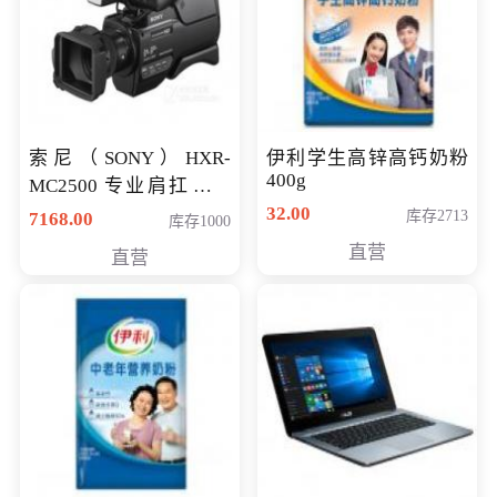
索尼（SONY）HXR-
伊利学生高锌高钙奶粉
400g
MC2500 专业肩扛式存
储卡全高清摄录一体机
32.00
库存2713
7168.00
库存1000
婚庆 直播 团拜会 专业高
直营
直营
清入门级摄像机