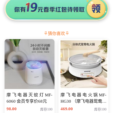
猜你喜欢
摩飞电器灭蚊灯MF-
摩飞电器电火锅MF-
6060 会员专享价68元
HG30 （摩飞电器鸳鸯锅
MF-HG30 ） 会员专享价
98.00
469.00
库存100
库存100