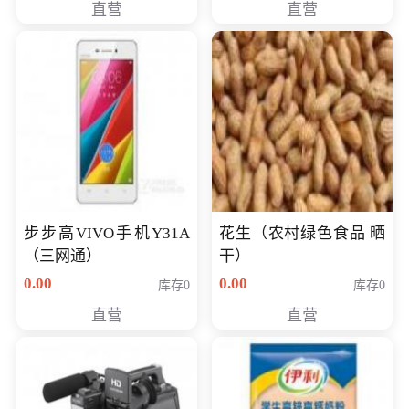
直营
直营
步步高VIVO手机Y31A
花生（农村绿色食品 晒
（三网通）
干）
0.00
0.00
库存0
库存0
直营
直营