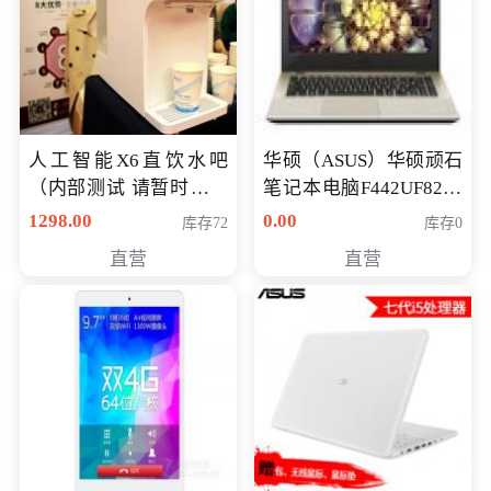
人工智能X6直饮水吧
华硕（ASUS）华硕顽石
（内部测试 请暂时不要
笔记本电脑F442UF8250
购买）
八代独显轻薄办公商务
1298.00
0.00
库存72
库存0
游戏笔记本 火爆推荐
直营
直营