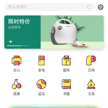
默认关键字
办公
家电
服饰
日用
蔬果
运动
书籍
文具