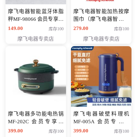
摩飞电器智能蓝牙体脂
摩飞电器智能加热按摩
秤MF-98066 会员专享价
围巾（摩飞电器智能加
98元
热按摩围脖） 会员专享
149.00
279.00
库存100
库存100
价168元
摩飞电器专卖店
摩飞电器专卖店
摩飞电器多功能电热锅
摩飞电器破壁料理机
MF-202C 会员专享价
MF-005A 会员专享价
269元
198元
399.00
399.00
库存100
库存100