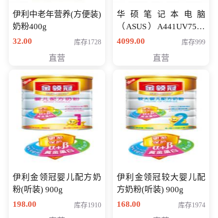
伊利中老年营养(方便装)
华硕笔记本电脑
奶粉400g
（ASUS）A441UV7500
顽石（7代i7-7500U 4G
32.00
4099.00
库存1728
库存999
500G GT920MX 独显）
直营
直营
14英寸
伊利金领冠婴儿配方奶
伊利金领冠较大婴儿配
粉(听装) 900g
方奶粉(听装) 900g
198.00
168.00
库存1910
库存1974