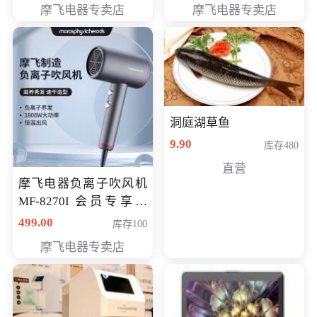
摩飞电器专卖店
摩飞电器专卖店
洞庭湖草鱼
9.90
库存480
直营
摩飞电器负离子吹风机
MF-8270I 会员专享价
369元
499.00
库存100
摩飞电器专卖店