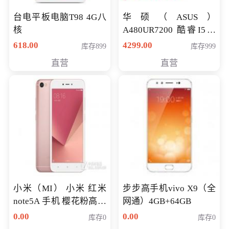
台电平板电脑T98 4G八
华硕（ASUS）
核
A480UR7200 酷睿I5超
薄学生办公游戏独显笔
618.00
4299.00
库存899
库存999
记本电脑 金色 I5-7200
直营
直营
NV930-2G独
小米（MI） 小米 红米
步步高手机vivo X9（全
note5A 手机 樱花粉高配
网通）4GB+64GB
版 全网通(3G+32G)
0.00
0.00
库存0
库存0