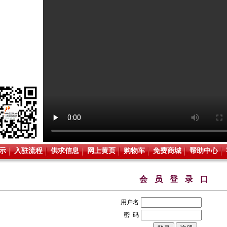
示
入驻流程
供求信息
网上黄页
购物车
免费商城
帮助中心
会 员 登 录 口
用户名
密 码