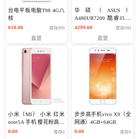
台电平板电脑T98 4G八
华硕（ASUS）
核
A480UR7200 酷睿I5超
薄学生办公游戏独显笔
618.00
4299.00
库存899
库存999
记本电脑 金色 I5-7200
直营
直营
NV930-2G独
小米（MI） 小米 红米
步步高手机vivo X9（全
note5A 手机 樱花粉高配
网通）4GB+64GB
版 全网通(3G+32G)
0.00
0.00
库存0
库存0