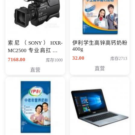
索尼（SONY）HXR-
伊利学生高锌高钙奶粉
400g
MC2500 专业肩扛式存
储卡全高清摄录一体机
32.00
库存2713
7168.00
库存1000
婚庆 直播 团拜会 专业高
直营
直营
清入门级摄像机