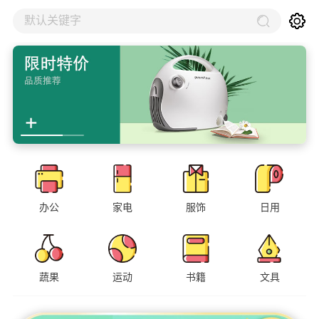
默认关键字
办公
家电
服饰
日用
蔬果
运动
书籍
文具