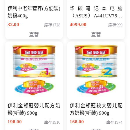
伊利中老年营养(方便装)
华硕笔记本电脑
奶粉400g
（ASUS）A441UV7500
顽石（7代i7-7500U 4G
32.00
4099.00
库存1728
库存999
500G GT920MX 独显）
直营
直营
14英寸
伊利金领冠婴儿配方奶
伊利金领冠较大婴儿配
粉(听装) 900g
方奶粉(听装) 900g
198.00
168.00
库存1910
库存1974