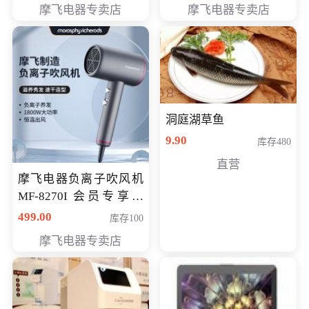
摩飞电器专卖店
摩飞电器专卖店
洞庭湖草鱼
9.90
库存480
直营
摩飞电器负离子吹风机
MF-8270I 会员专享价
369元
499.00
库存100
摩飞电器专卖店