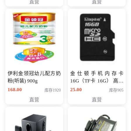
直营
直营
伊利金领冠幼儿配方奶
金仕顿手机内存卡
粉(听装) 900g
16G（TF卡 16G） 高速
卡 CLASS 10
168.00
25.00
库存1920
库存905
直营
直营