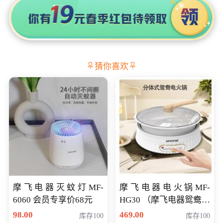
猜你喜欢
摩飞电器灭蚊灯MF-
摩飞电器电火锅MF-
6060 会员专享价68元
HG30 （摩飞电器鸳鸯锅
MF-HG30 ） 会员专享价
98.00
469.00
库存100
库存100