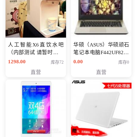
人工智能X6直饮水吧
华硕（ASUS）华硕顽石
（内部测试 请暂时不要
笔记本电脑F442UF8250
购买）
八代独显轻薄办公商务
1298.00
0.00
库存72
库存0
游戏笔记本 火爆推荐
直营
直营