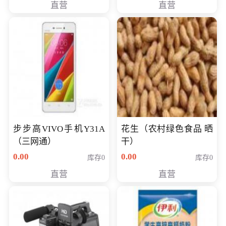
直营
直营
步步高VIVO手机Y31A
花生（农村绿色食品 晒
（三网通）
干）
0.00
0.00
库存0
库存0
直营
直营