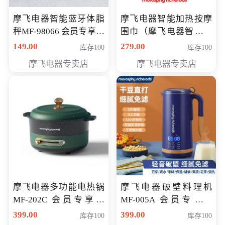
摩飞电器智能蓝牙体脂
摩飞电器智能加热按摩
秤MF-98066 会员专享价
围巾（摩飞电器智能加
98元
热按摩围脖） 会员专享
149.00
279.00
库存100
库存100
价168元
摩飞电器专卖店
摩飞电器专卖店
摩飞电器多功能电热锅
摩飞电器破壁料理机
MF-202C 会员专享价
MF-005A 会员专享价
269元
198元
399.00
399.00
库存100
库存100